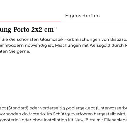
Eigenschaften
hung Porto 2x2 cm"
 Sie die schönsten Glasmosaik Farbmischungen von Bisazza. B
hwimmbädern notwendig ist, Mischungen mit Weissgold durch P
aten Sie gerne.
eklebt (Standard) oder vorderseitig papiergeklebt (Unterwasser
orhanden da Material im Schüttgutverfahren hergestellt wird,
ugmaterial) oder ohne
Installation Kit New
(Bitte mit Fliesenleg