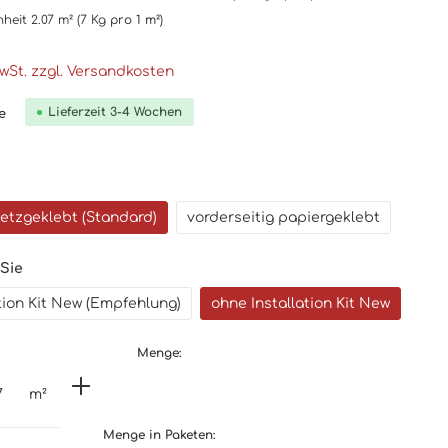
nheit
2.07 m²
(7 Kg
pro 1 m²
)
MwSt. zzgl. Versandkosten
Lieferzeit 3-4 Wochen
e
netzgeklebt (Standard)
vorderseitig papiergeklebt
 Sie
ation Kit New (Empfehlung)
ohne Installation Kit New
Menge:
m²
Menge in Paketen: