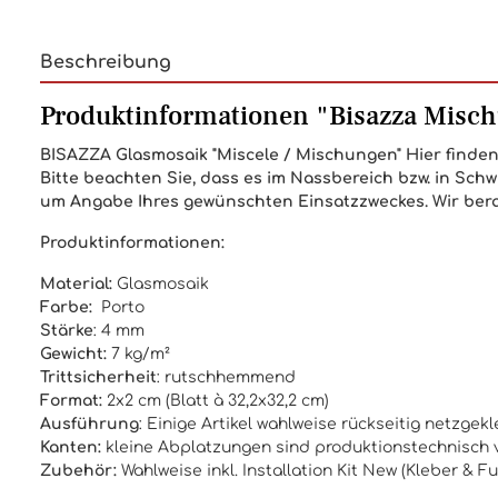
Beschreibung
Produktinformationen "Bisazza Misc
BISAZZA
Glasmosaik "Miscele / Mischungen" Hier finden
Bitte beachten Sie, dass es im Nassbereich bzw. in Sc
um Angabe Ihres gewünschten Einsatzzweckes.
Wir ber
Produktinformationen:
Material:
Glasmosaik
Farbe:
Porto
Stärke
: 4 mm
Gewicht:
7 kg/m²
Trittsicherheit
: rutschhemmend
Format:
2x2 cm (Blatt à 32,2x32,2 cm)
Ausführung
: Einige Artikel wahlweise rückseitig netzg
Kanten:
kleine Abplatzungen sind produktionstechnisch v
Zubehör:
Wahlweise inkl.
Installation Kit New
(
Kleber & F