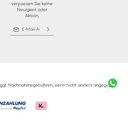
verpassen Sie keine
Neuigkeit oder
Aktion.
E-Mail-Adresse*
Ich habe die
Datenschutzbestimmungen
zur Kenntnis genommen
und die
AGB
gelesen und
bin mit ihnen
einverstanden.
ggf. Nachnahmegebühren, wenn nicht anders angegeben.