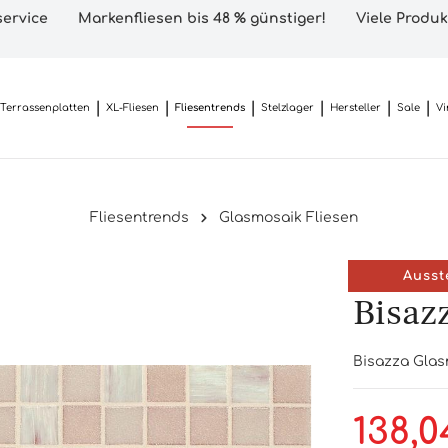
ervice
Markenfliesen bis 48 % günstiger!
Viele Produk
Terrassenplatten
XL-Fliesen
Fliesentrends
Stelzlager
Hersteller
Sale
Vi
Fliesentrends
Glasmosaik Fliesen
Ausst
Bisaz
Bisazza Glas
138,0