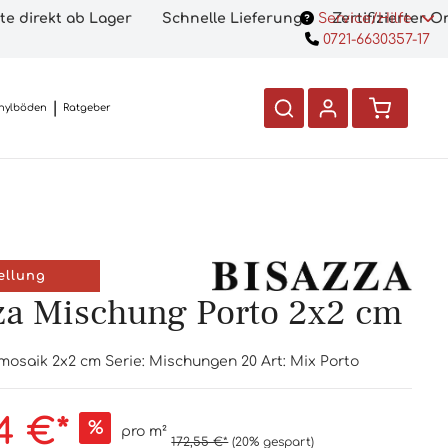
te direkt ab Lager
Schnelle Lieferung
Service/Hilfe
Zertifizierter 
0721-6630357-17
nylböden
Ratgeber
ellung
za Mischung Porto 2x2 cm
mosaik 2x2 cm Serie: Mischungen 20 Art: Mix Porto
4 €*
%
pro m²
172,55 €*
(20% gespart)