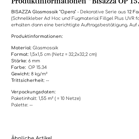
Produktinformationen "Bisazza OP 15.
BISAZZA
Glasmosaik
"Opera"
- Dekorative Serie aus
12 Fa
(Schnellkleber Ad Hoc und Fugmaterial Fillgel Plus UVR fa
erhalten dann eine berichtigte Auftragsbestätigung. Auf
Produktinformationen:
Material:
Glasmosaik
Format:
1,5x1,5 cm (Netz = 32,2x32,2 cm)
Stärke
: 6 mm
Farbe:
OP 15.34
Gewicht:
8 kg/m²
Trittsicherheit
: --
Verpackungsdaten:
Paketinhalt: 1,55 m² ( = 10 Netze)
Palette: --
Ähnliche Artikel