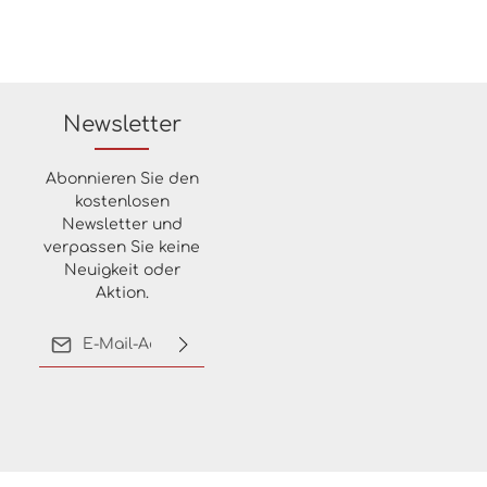
Newsletter
Abonnieren Sie den
kostenlosen
Newsletter und
verpassen Sie keine
Neuigkeit oder
Aktion.
E-Mail-Adresse*
Ich habe die
Datenschutzbestimmungen
zur Kenntnis genommen
und die
AGB
gelesen und
bin mit ihnen
einverstanden.