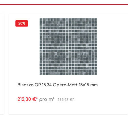
20
%
Bisazza OP 15.34 Opera-Matt 15x15 mm
212,30 €*
pro m²
265,37 €*