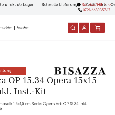
te direkt ab Lager
Schnelle Lieferung
Service/Hilfe
Zertifizierter 
0721-6630357-17
inylböden
Ratgeber
ellung
za OP 15.34 Opera 15x15
l. Inst.-Kit
osaik 1,5x1,5 cm Serie: Opera Art: OP 15.34 inkl.
it