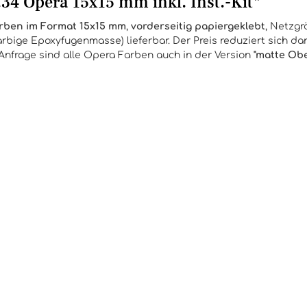
34 Opera 15x15 mm inkl. Inst.-Kit"
rben im Format 15x15 mm
,
vorderseitig papiergeklebt
, Netzgr
rbige Epoxyfugenmasse) lieferbar. Der Preis reduziert sich dan
 Anfrage sind alle Opera Farben auch in der Version
"matte Ob