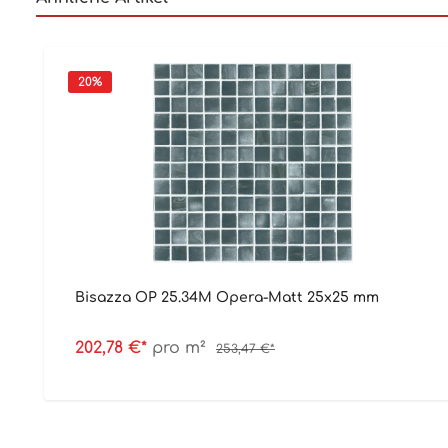
20
%
Bisazza OP 25.34M Opera-Matt 25x25 mm
202,78 €*
pro m²
253,47 €*