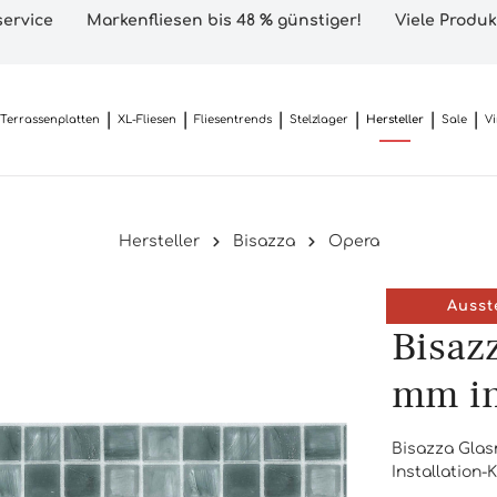
ervice
Markenfliesen bis 48 % günstiger!
Viele Produk
Terrassenplatten
XL-Fliesen
Fliesentrends
Stelzlager
Hersteller
Sale
V
Hersteller
Bisazza
Opera
Ausst
Bisaz
mm ink
Bisazza Glasm
Installation-K