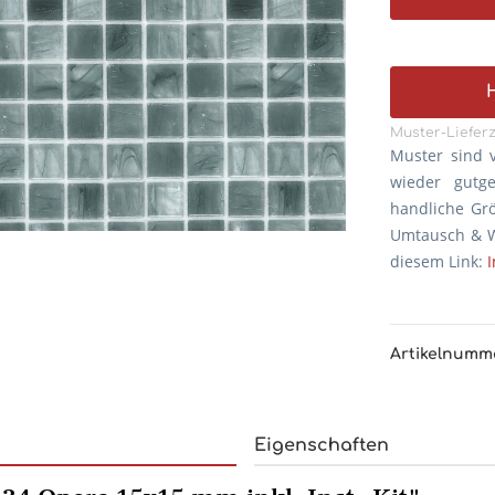
Muster-Lieferz
Muster sind 
wieder gutg
handliche Gr
Umtausch & W
diesem Link:
Artikelnumm
Eigenschaften