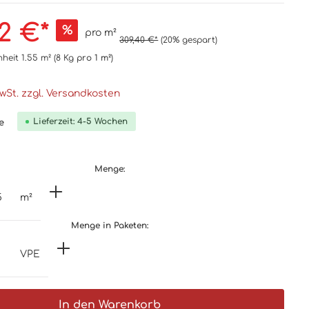
2 €*
%
pro m²
309,40 €*
(20% gespart)
nheit
1.55 m²
(8 Kg
pro 1 m²
)
MwSt. zzgl. Versandkosten
Lieferzeit: 4-5 Wochen
e
Menge:
m²
Menge in Paketen:
VPE
In den Warenkorb