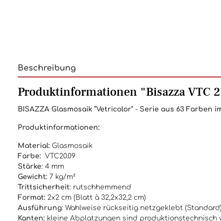
Beschreibung
Produktinformationen "Bisazza VTC 2
BISAZZA
Glasmosaik "Vetricolor"
-
Serie aus 63 Farben im
Produktinformationen:
Material:
Glasmosaik
Farbe:
VTC20.09
Stärke
: 4 mm
Gewicht:
7 kg/m²
Trittsicherheit
: rutschhemmend
Format:
2x2 cm (Blatt à 32,2x32,2 cm)
Ausführung
: Wahlweise rückseitig netzgeklebt (Standar
Kanten:
kleine Abplatzungen sind produktionstechnisch v