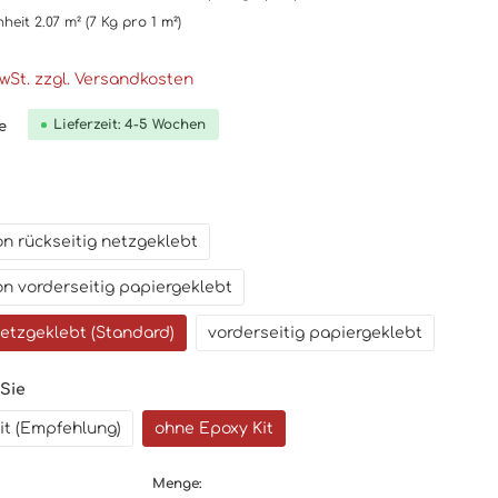
nheit
2.07 m²
(7 Kg
pro 1 m²
)
MwSt. zzgl. Versandkosten
Lieferzeit: 4-5 Wochen
e
n rückseitig netzgeklebt
n vorderseitig papiergeklebt
netzgeklebt (Standard)
vorderseitig papiergeklebt
 Sie
it (Empfehlung)
ohne Epoxy Kit
Menge: