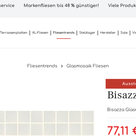
ervice
Markenfliesen bis 48 % günstiger!
Viele Produk
Terrassenplatten
XL-Fliesen
Fliesentrends
Stelzlager
Hersteller
Sale
Vi
Fliesentrends
Glasmosaik Fliesen
Ausst
Bisaz
Bisazza Glasm
77,11 