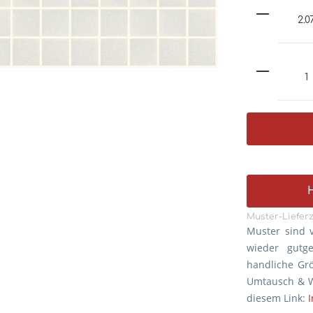
Muster-Lieferz
Muster sind 
wieder gutg
handliche Gr
Umtausch & W
diesem Link: