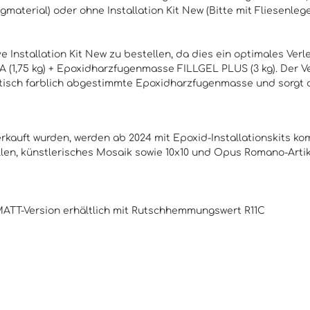
ugmaterial) oder ohne
Installation Kit New
(Bitte mit Fliesenleg
 Installation Kit New zu bestellen, da dies ein optimales Verle
(1,75 kg) + Epoxidharzfugenmasse FILLGEL PLUS (3 kg). Der Ver
d optisch farblich abgestimmte Epoxidharzfugenmasse und sorgt
 verkauft wurden, werden ab 2024 mit Epoxid-Installationskits k
len, künstlerisches Mosaik sowie 10x10 und Opus Romano-Artike
r MATT-Version erhältlich mit Rutschhemmungswert R11C