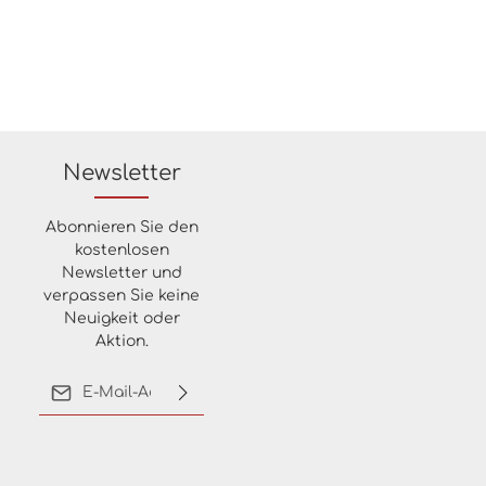
Newsletter
Abonnieren Sie den
kostenlosen
Newsletter und
verpassen Sie keine
Neuigkeit oder
Aktion.
E-Mail-Adresse*
Ich habe die
Datenschutzbestimmungen
zur Kenntnis genommen
und die
AGB
gelesen und