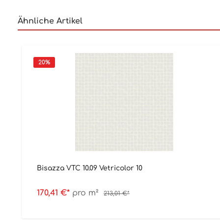
Ähnliche Artikel
20
%
Bisazza VTC 10.09 Vetricolor 10
170,41 €*
pro m²
213,01 €*