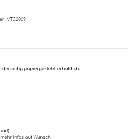
er:
VTC2009
derseitig papiergeklebt erhältlich.
fbad)
 mehr Infos auf Wunsch.