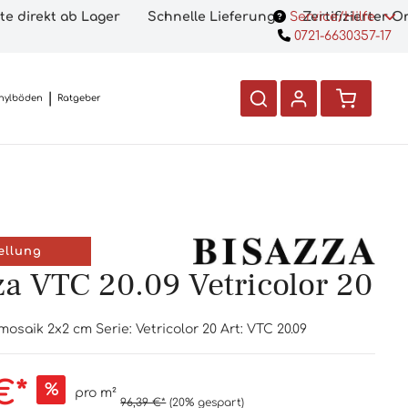
te direkt ab Lager
Schnelle Lieferung
Service/Hilfe
Zertifizierter 
0721-6630357-17
nylböden
Ratgeber
ellung
za VTC 20.09 Vetricolor 20
osaik 2x2 cm Serie: Vetricolor 20 Art: VTC 20.09
€*
%
pro m²
96,39 €*
(20% gespart)