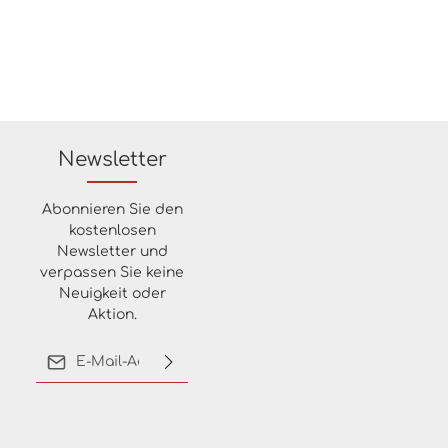
Newsletter
Abonnieren Sie den
kostenlosen
Newsletter und
verpassen Sie keine
Neuigkeit oder
Aktion.
E-Mail-Adresse*
Ich habe die
Datenschutzbestimmungen
zur Kenntnis genommen
und die
AGB
gelesen und