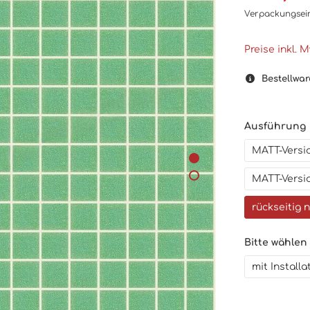
Verpackungsei
Preise inkl. 
Bestellwar
Ausführung
MATT-Versio
MATT-Versio
rückseitig 
Bitte wählen
mit Install