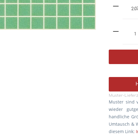
Muster-Lieferz
Muster sind 
wieder gutg
handliche Gr
Umtausch & W
diesem Link: