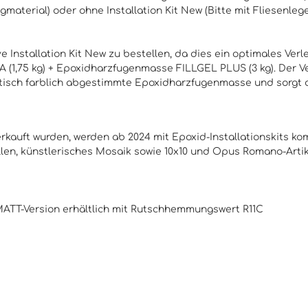
ugmaterial) oder ohne
Installation Kit New
(Bitte mit Fliesenleg
 Installation Kit New zu bestellen, da dies ein optimales Verle
(1,75 kg) + Epoxidharzfugenmasse FILLGEL PLUS (3 kg). Der Ver
d optisch farblich abgestimmte Epoxidharzfugenmasse und sorgt
 verkauft wurden, werden ab 2024 mit Epoxid-Installationskits k
len, künstlerisches Mosaik sowie 10x10 und Opus Romano-Artike
r MATT-Version erhältlich mit Rutschhemmungswert R11C