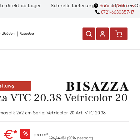
te direkt ab Lager
Schnelle Lieferung
Service/Hilfe
Zertifizierter 
0721-6630357-17
nylböden
Ratgeber
ellung
za VTC 20.38 Vetricolor 20
osaik 2x2 cm Serie: Vetricolor 20 Art: VTC 20.38
1 €*
%
pro m²
126,14 €*
(20% gespart)