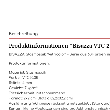
Beschreibung
Produktinformationen "Bisazza VTC 20
BISAZZA
Glasmosaik "Vetricolor"
-
Serie aus 63 Farben im
Produktinformationen:
Material:
Glasmosaik
Farbe:
VTC20.38
Stärke
: 4 mm
Gewicht:
7 kg/m²
Trittsicherheit
: rutschhemmend
Format:
2x2 cm (Blatt à 32,2x32,2 cm)
Ausführung
: Wahlweise rückseitig netzgeklebt (Standar
Kanten:
kleine Abplatzungen sind produktionstechnisch v