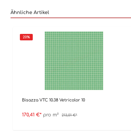
Ähnliche Artikel
20
%
Bisazza VTC 10.38 Vetricolor 10
170,41 €*
pro m²
213,01 €*