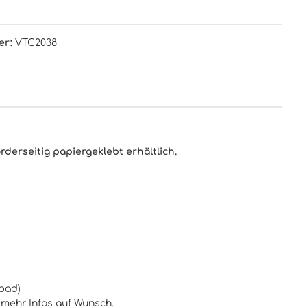
er:
VTC2038
derseitig papiergeklebt erhältlich.
fbad)
 mehr Infos auf Wunsch.