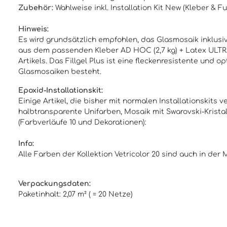
Zubehör:
Wahlweise inkl.
Installation Kit New
(
Kleber & F
Hinweis:
Es wird grundsätzlich empfohlen, das Glasmosaik inklusive
aus dem passenden Kleber AD HOC (2,7 kg) + Latex ULTRA 
Artikels. Das Fillgel Plus ist eine fleckenresistente un
Glasmosaiken besteht.
Epoxid-Installationskit:
Einige Artikel, die bisher mit normalen Installationskits
halbtransparente Unifarben, Mosaik mit Swarovski-Kristal
(Farbverläufe 10 und Dekorationen):
Info:
Alle Farben der Kollektion Vetricolor 20 sind auch in de
Verpackungsdaten:
Paketinhalt: 2,07 m² ( = 20 Netze)