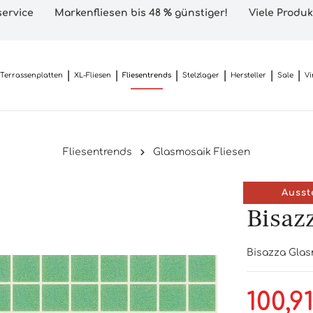
ervice
Markenfliesen bis 48 % günstiger!
Viele Produk
Terrassenplatten
XL-Fliesen
Fliesentrends
Stelzlager
Hersteller
Sale
Vi
Fliesentrends
Glasmosaik Fliesen
Ausst
Bisaz
Bisazza Glasm
100,9