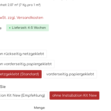
nheit
2.07 m²
(7 Kg
pro 1 m²
)
MwSt. zzgl. Versandkosten
Lieferzeit: 4-5 Wochen
e
n rückseitig netzgeklebt
n vorderseitig papiergeklebt
netzgeklebt (Standard)
vorderseitig papiergeklebt
 Sie
ation Kit New (Empfehlung)
ohne Installation Kit New
Menge: