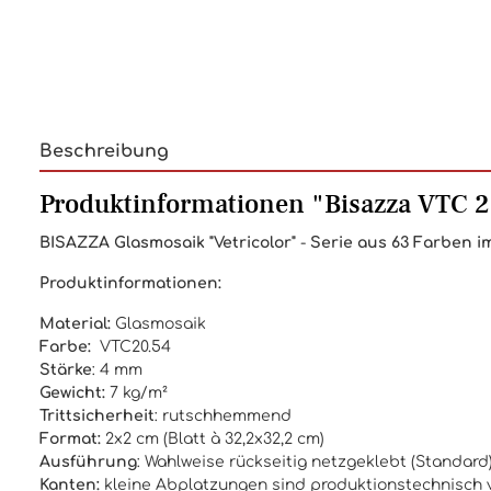
Beschreibung
Produktinformationen "Bisazza VTC 20
BISAZZA
Glasmosaik "Vetricolor"
-
Serie aus 63 Farben im
Produktinformationen:
Material:
Glasmosaik
Farbe:
VTC20.54
Stärke
: 4 mm
Gewicht:
7 kg/m²
Trittsicherheit
: rutschhemmend
Format:
2x2 cm (Blatt à 32,2x32,2 cm)
Ausführung
: Wahlweise rückseitig netzgeklebt (Standar
Kanten:
kleine Abplatzungen sind produktionstechnisch v