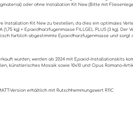
ugmaterial) oder ohne
Installation Kit New
(Bitte mit Fliesenleg
 Installation Kit New zu bestellen, da dies ein optimales Verle
(1,75 kg) + Epoxidharzfugenmasse FILLGEL PLUS (3 kg). Der Ver
d optisch farblich abgestimmte Epoxidharzfugenmasse und sorgt
 verkauft wurden, werden ab 2024 mit Epoxid-Installationskits k
len, künstlerisches Mosaik sowie 10x10 und Opus Romano-Artike
r MATT-Version erhältlich mit Rutschhemmungswert R11C