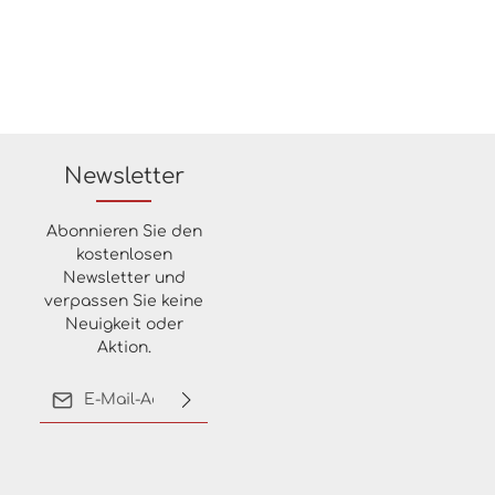
Newsletter
Abonnieren Sie den
kostenlosen
Newsletter und
verpassen Sie keine
Neuigkeit oder
Aktion.
E-Mail-Adresse*
Ich habe die
Datenschutzbestimmungen
zur Kenntnis genommen
und die
AGB
gelesen und