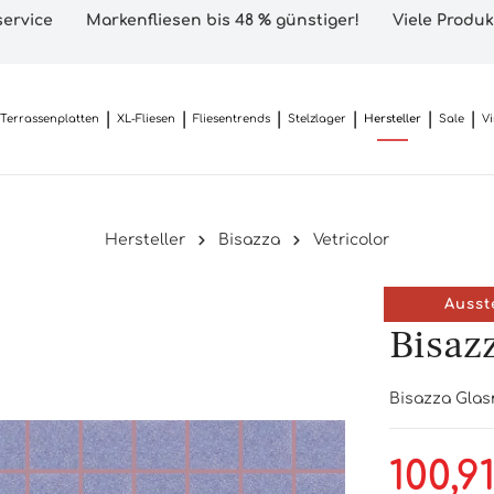
ervice
Markenfliesen bis 48 % günstiger!
Viele Produk
Terrassenplatten
XL-Fliesen
Fliesentrends
Stelzlager
Hersteller
Sale
V
Hersteller
Bisazza
Vetricolor
Ausst
Bisaz
Bisazza Glasm
100,9