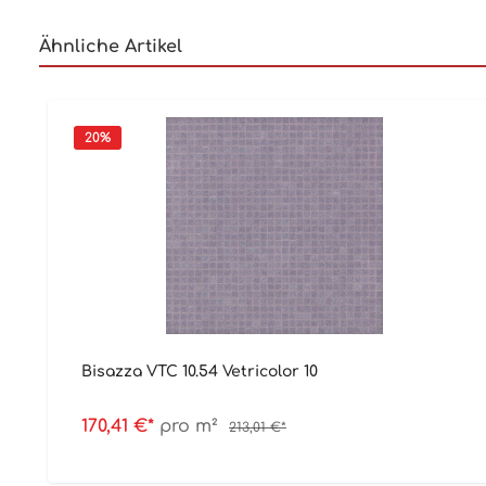
Ähnliche Artikel
20
%
Bisazza VTC 10.54 Vetricolor 10
170,41 €*
pro m²
213,01 €*