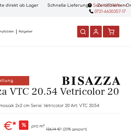
te direkt ab Lager
Schnelle Lieferung
Service/Hilfe
Zertifizierter 
0721-6630357-17
inylböden
Ratgeber
ellung
za VTC 20.54 Vetricolor 20
osaik 2x2 cm Serie: Vetricolor 20 Art: VTC 20.54
1 €*
%
pro m²
126,14 €*
(20% gespart)