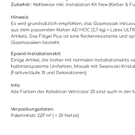
Zubehör:
Wahlweise inkl.
Installation Kit New
(
Kleber & F
Hinweis:
Es wird grundsätzlich empfohlen, das Glasmosaik inklusive
aus dem passenden Kleber AD HOC (2,7 kg) + Latex ULTRA 
Artikels. Das Fillgel Plus ist eine fleckenresistente un
Glasmosaiken besteht.
Epoxid-Installationskit:
Einige Artikel, die bisher mit normalen Installationskits
halbtransparente Unifarben, Mosaik mit Swarovski-Kristal
(Farbverläufe 10 und Dekorationen):
Info:
Alle Farben der Kollektion Vetricolor 20 sind auch in de
Verpackungsdaten:
Paketinhalt: 2,07 m² ( = 20 Netze)