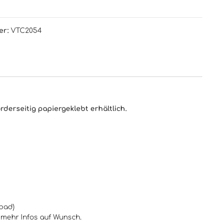
er:
VTC2054
derseitig papiergeklebt erhältlich.
fbad)
 mehr Infos auf Wunsch.