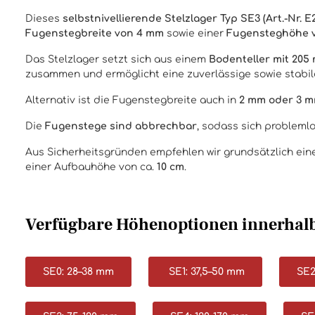
Dieses
selbstnivellierende Stelzlager Typ SE3 (Art.-Nr. E
Fugenstegbreite von 4 mm
sowie einer
Fugensteghöhe 
Das Stelzlager setzt sich aus einem
Bodenteller mit 20
zusammen und ermöglicht eine zuverlässige sowie stabil
Alternativ ist die Fugenstegbreite auch in
2 mm oder 3 
Die
Fugenstege sind abbrechbar
, sodass sich probleml
Aus Sicherheitsgründen empfehlen wir grundsätzlich ei
einer Aufbauhöhe von ca.
10 cm
.
Verfügbare Höhenoptionen innerhalb
SE0: 28–38 mm
SE1: 37,5–50 mm
SE2