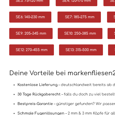
SE3: 75–120 mm
SE4: 120–170 mm
SE
SE6: 140–230 mm
SE7: 185–275 mm
SE9: 205–345 mm
SE10: 250–385 mm
SE12: 270–455 mm
SE13: 315–500 mm
Deine Vorteile bei markenfliesen
Kostenlose Lieferung
– deutschlandweit bereits ab 
30 Tage Rückgaberecht
– falls du doch zu viel bestell
Bestpreis-Garantie
– günstiger gefunden? Wir passen
Schmale Fugenlösungen
– 2 mm & 3 mm Köpfe für al