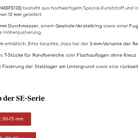
240075120)
besteht aus hochwertigem Spezial-Kunststoff und ist
von 12 mm
geliefert.
5 mm Durchmesser
, einem
Gewinde-Verstellring
sowie einer
Fug
e Höhenjustierung.
mm
erhältlich. Bitte beachte, dass bei der
2-mm-Variante der Re
os
T-Stücke für Randbereiche
oder
Flachauflagen ohne Kreuz
ne
Fixierung der Stelzlager am Untergrund
sowie eine
rücksei
 der SE-Serie
: 50–75 mm