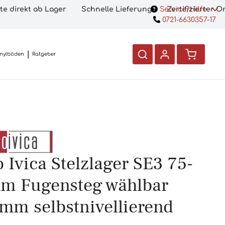
te direkt ab Lager
Schnelle Lieferung
Service/Hilfe
Zertifizierter 
0721-6630357-17
inylböden
Ratgeber
 Ivica Stelzlager SE3 75-
m Fugensteg wählbar
 mm selbstnivellierend