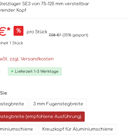
Stelzlager SE3 von 75-120 mm verstellbar
erender Kopf
€*
%
pro Stück
7,08 €*
(35% gespart)
nheit
1 Stück
MwSt. zzgl. Versandkosten
Lieferzeit 1-3 Werktage
e
 Sie
stegbreite
3 mm Fugenstegbreite
stegbreite (empfohlene Ausführung)
luminiumschiene
Kreuzkopf für Aluminiumschiene