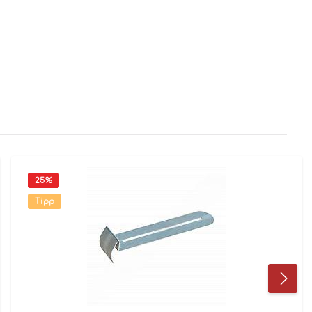
25
%
Tipp