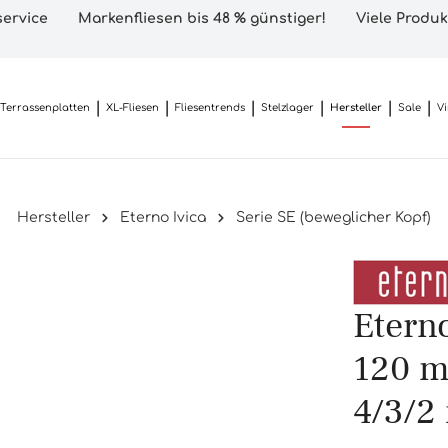
ervice
Markenfliesen bis 48 % günstiger!
Viele Produk
Terrassenplatten
XL-Fliesen
Fliesentrends
Stelzlager
Hersteller
Sale
V
Hersteller
Eterno Ivica
Serie SE (beweglicher Kopf)
Eterno
120 m
4/3/2