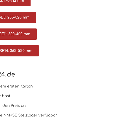
5: 170–215 mm
SE8: 235–325 mm
SE11: 300–400 mm
SE14: 365–550 mm
24.de
dem ersten Karton
t hast
 den Preis an
le NM+SE Stelzlager verfügbar