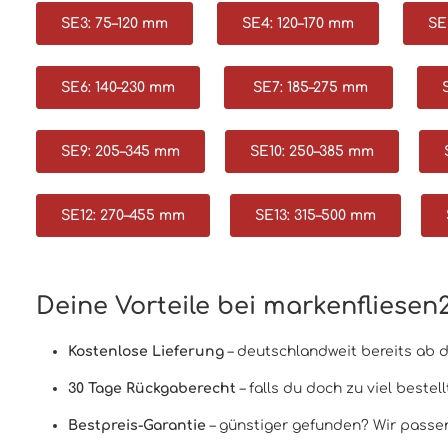
SE3: 75–120 mm
SE4: 120–170 mm
SE
SE6: 140–230 mm
SE7: 185–275 mm
SE9: 205–345 mm
SE10: 250–385 mm
SE12: 270–455 mm
SE13: 315–500 mm
Deine Vorteile bei markenfliesen
Kostenlose Lieferung
– deutschlandweit bereits ab 
30 Tage Rückgaberecht
– falls du doch zu viel bestell
Bestpreis-Garantie
– günstiger gefunden? Wir passen