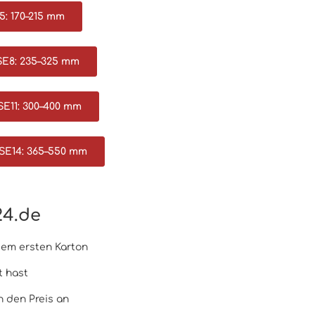
5: 170–215 mm
SE8: 235–325 mm
SE11: 300–400 mm
SE14: 365–550 mm
24.de
dem ersten Karton
t hast
 den Preis an