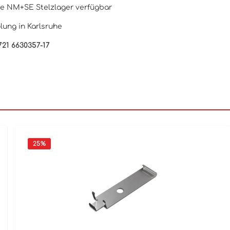
le NM+SE Stelzlager verfügbar
lung in Karlsruhe
721 6630357-17
25
%