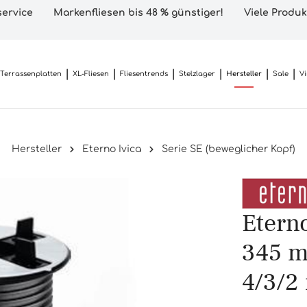
ervice
Markenfliesen bis 48 % günstiger!
Viele Produk
Terrassenplatten
XL-Fliesen
Fliesentrends
Stelzlager
Hersteller
Sale
V
Hersteller
Eterno Ivica
Serie SE (beweglicher Kopf)
Eterno
345 m
4/3/2