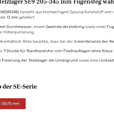
Stelzlager SE9 205-345 mm Fugensteg wähl
E240205345)
besteht aus hochwertigem Spezial-Kunststoff und ist
von 12 mm
geliefert.
5 mm Durchmesser
, einem
Gewinde-Verstellring
sowie einer
Fug
e Höhenjustierung.
mm
erhältlich. Bitte beachte, dass bei der
2-mm-Variante der Re
os
T-Stücke für Randbereiche
oder
Flachauflagen ohne Kreuz
ne
Fixierung der Stelzlager am Untergrund
sowie eine
rücksei
 der SE-Serie
: 50–75 mm