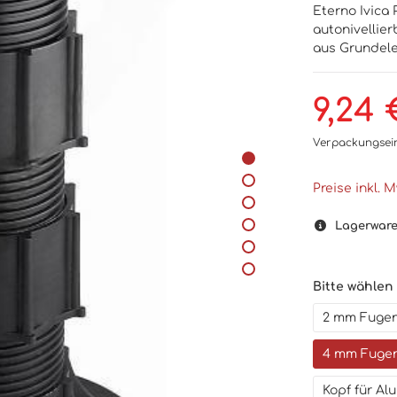
Eterno Ivica 
autonivellier
aus Grundelem
9,24 
Verpackungsei
Preise inkl. 
Lagerwar
Bitte wählen
2 mm Fugen
4 mm Fugen
Kopf für A