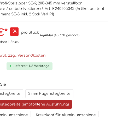
Profi-Stelzlager SE-9, 205-345 mm verstellbar
bar / selbstnivellierend. Art. E240205345 (Artikel besteht
ent SE-3 inkl. 2 Stck Verl P1)
€*
%
pro Stück
16,42 €*
(43.71% gespart)
nheit
1 Stück
MwSt. zzgl. Versandkosten
Lieferzeit 1-3 Werktage
e
 Sie
stegbreite
3 mm Fugenstegbreite
stegbreite (empfohlene Ausführung)
luminiumschiene
Kreuzkopf für Aluminiumschiene