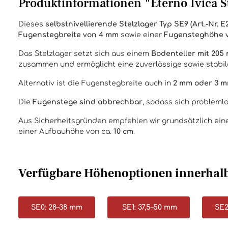
Produktinformationen "Eterno Ivica 
Dieses
selbstnivellierende Stelzlager Typ SE9 (Art.-Nr. 
Fugenstegbreite von 4 mm
sowie einer
Fugensteghöhe 
Das Stelzlager setzt sich aus einem
Bodenteller mit 20
zusammen und ermöglicht eine zuverlässige sowie stabil
Alternativ ist die Fugenstegbreite auch in
2 mm oder 3 
Die
Fugenstege sind abbrechbar
, sodass sich probleml
Aus Sicherheitsgründen empfehlen wir grundsätzlich ei
einer Aufbauhöhe von ca.
10 cm
.
Verfügbare Höhenoptionen innerhalb
SE0: 28–38 mm
SE1: 37,5–50 mm
SE2