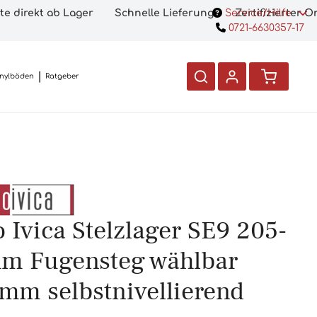
te direkt ab Lager
Schnelle Lieferung
Service/Hilfe
Zertifizierter 
0721-6630357-17
inylböden
Ratgeber
 Ivica Stelzlager SE9 205-
m Fugensteg wählbar
 mm selbstnivellierend