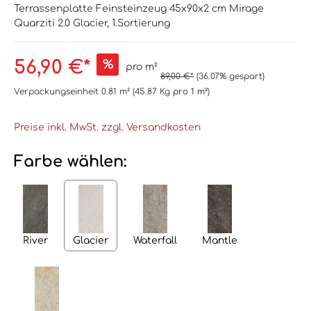
Terrassenplatte Feinsteinzeug 45x90x2 cm Mirage
Quarziti 2.0 Glacier, 1.Sortierung
56,90 €*
%
pro m²
89,00 €*
(36.07% gespart)
Verpackungseinheit
0.81 m²
(45.87 Kg
pro 1 m²
)
Preise inkl. MwSt. zzgl. Versandkosten
Farbe wählen:
River
Glacier
Waterfall
Mantle