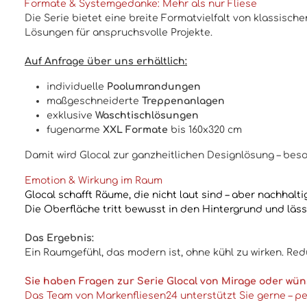
Formate & Systemgedanke: Mehr als nur Fliese
Die Serie bietet eine breite Formatvielfalt von klassis
Lösungen für anspruchsvolle Projekte.
Auf Anfrage über uns erhältlich:
individuelle
Poolumrandungen
maßgeschneiderte
Treppenanlagen
exklusive
Waschtischlösungen
fugenarme
XXL Formate
bis 160x320 cm
Damit wird Glocal zur ganzheitlichen Designlösung – bes
Emotion & Wirkung im Raum
Glocal schafft Räume, die nicht laut sind – aber nachhalti
Die Oberfläche tritt bewusst in den Hintergrund und lässt 
Das Ergebnis:
Ein Raumgefühl, das modern ist, ohne kühl zu wirken. Redu
Sie haben Fragen zur Serie Glocal von Mirage oder wü
Das Team von Markenfliesen24 unterstützt Sie gerne – per