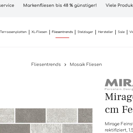
ervice
Markenfliesen bis 48 % günstiger!
Viele Produk
Terrassenplatten
XL-Fliesen
Fliesentrends
Stelzlager
Hersteller
Sale
Vi
Fliesentrends
Mosaik Fliesen
Mirag
cm Fe
Mirage Feinst
rektifiziert, 1