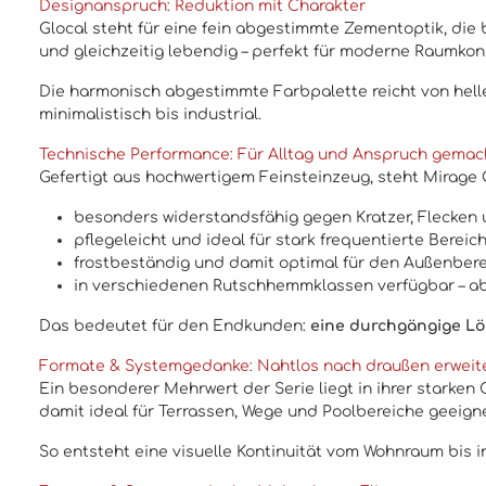
Designanspruch: Reduktion mit Charakter
Glocal steht für eine fein abgestimmte Zementoptik, die 
und gleichzeitig lebendig – perfekt für moderne Raumkon
Die harmonisch abgestimmte Farbpalette reicht von helle
minimalistisch bis industrial.
Technische Performance: Für Alltag und Anspruch gemac
Gefertigt aus hochwertigem Feinsteinzeug, steht Mirage G
besonders widerstandsfähig gegen Kratzer, Flecken
pflegeleicht und ideal für stark frequentierte Bereic
frostbeständig und damit optimal für den Außenbere
in verschiedenen Rutschhemmklassen verfügbar – ab
Das bedeutet für den Endkunden:
eine durchgängige Lö
Formate & Systemgedanke:
Nahtlos nach draußen erweit
Ein besonderer Mehrwert der Serie liegt in ihrer starken
damit ideal für Terrassen, Wege und Poolbereiche geeigne
So entsteht eine visuelle Kontinuität vom Wohnraum bis i