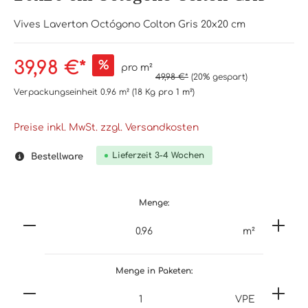
Vives Laverton Octógono Colton Gris 20x20 cm
39,98 €*
%
pro m²
49,98 €*
(20% gespart)
Verpackungseinheit
0.96 m²
(18 Kg
pro 1 m²
)
Preise inkl. MwSt. zzgl. Versandkosten
Lieferzeit 3-4 Wochen
Bestellware
Menge:
m²
Menge in Paketen:
VPE