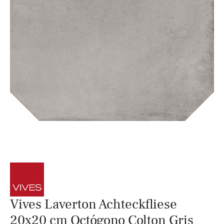
Vives Laverton Achteckfliese
20x20 cm Octógono Colton Gris