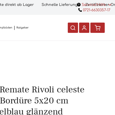
te direkt ab Lager
Schnelle Lieferung
Service/Hilfe
Zertifizierter 
0721-6630357-17
inylböden
Ratgeber
Remate Rivoli celeste
l-Bordüre 5x20 cm
lblau glänzend