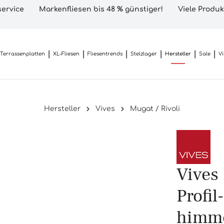
ervice
Markenfliesen bis 48 % günstiger!
Viele Produk
Terrassenplatten
XL-Fliesen
Fliesentrends
Stelzlager
Hersteller
Sale
V
Hersteller
Vives
Mugat / Rivoli
Vives 
Profi
himme