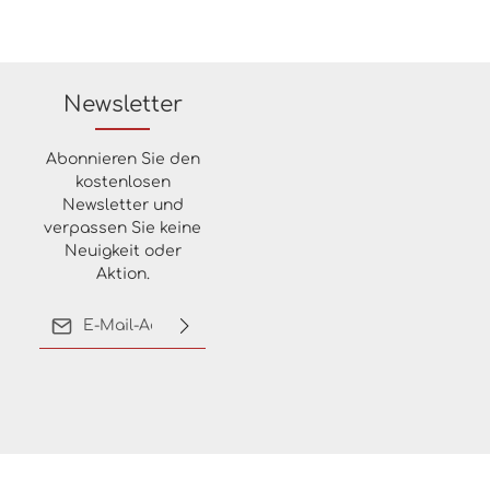
Newsletter
Abonnieren Sie den
kostenlosen
Newsletter und
verpassen Sie keine
Neuigkeit oder
Aktion.
E-Mail-Adresse*
Ich habe die
Datenschutzbestimmungen
zur Kenntnis genommen
und die
AGB
gelesen und
bin mit ihnen
einverstanden.