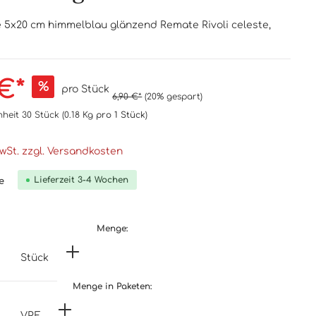
re 5x20 cm himmelblau glänzend Remate Rivoli celeste,
€*
%
pro Stück
6,90 €*
(20% gespart)
nheit
30 Stück
(0.18 Kg
pro 1 Stück
)
MwSt. zzgl. Versandkosten
Lieferzeit 3-4 Wochen
e
Menge:
Stück
Menge in Paketen:
VPE