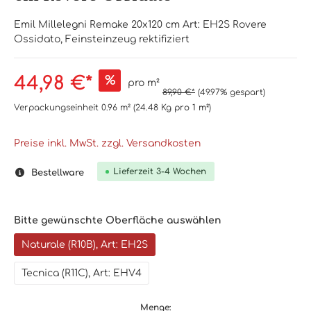
Emil Millelegni Remake 20x120 cm Art: EH2S Rovere
Ossidato, Feinsteinzeug rektifiziert
44,98 €*
%
pro m²
89,90 €*
(49.97% gespart)
Verpackungseinheit
0.96 m²
(24.48 Kg
pro 1 m²
)
Preise inkl. MwSt. zzgl. Versandkosten
Lieferzeit 3-4 Wochen
Bestellware
Bitte gewünschte Oberfläche auswählen
Naturale (R10B), Art: EH2S
Tecnica (R11C), Art: EHV4
Menge: