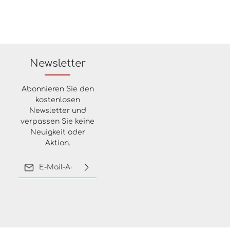
Newsletter
Abonnieren Sie den
kostenlosen
Newsletter und
verpassen Sie keine
Neuigkeit oder
Aktion.
E-Mail-Adresse*
Ich habe die
Datenschutzbestimmungen
zur Kenntnis genommen
und die
AGB
gelesen und
bin mit ihnen
einverstanden.