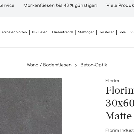
ervice
Markenfliesen bis 48 % günstiger!
Viele Produk
Terrassenplatten
XL-Fliesen
Fliesentrends
Stelzlager
Hersteller
Sale
Vi
Wand / Bodenfliesen
Beton-Optik
Florim
Flori
30x60
Matte
Florim Indust