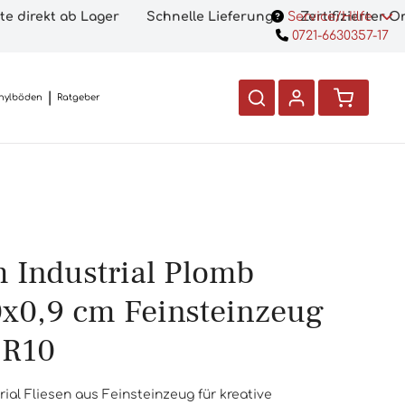
te direkt ab Lager
Schnelle Lieferung
Service/Hilfe
Zertifizierter 
0721-6630357-17
nylböden
Ratgeber
m Industrial Plomb
x0,9 cm Feinsteinzeug
 R10
rial Fliesen aus Feinsteinzeug für kreative