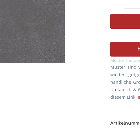
Muster-Lieferz
Muster sind 
wieder gutg
handliche Gr
Umtausch & W
diesem Link:
Artikelnumm