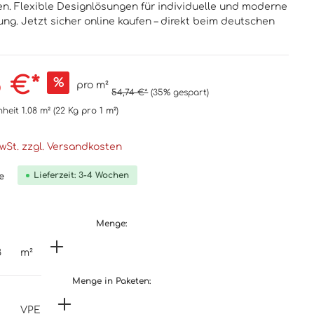
n. Flexible Designlösungen für individuelle und moderne
ng. Jetzt sicher online kaufen – direkt beim deutschen
8 €*
%
pro m²
54,74 €*
(35% gespart)
nheit
1.08 m²
(22 Kg
pro 1 m²
)
MwSt. zzgl. Versandkosten
Lieferzeit: 3-4 Wochen
e
Menge:
m²
Menge in Paketen:
VPE