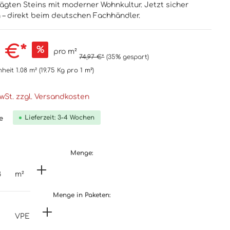
rägten Steins mit moderner Wohnkultur. Jetzt sicher
n – direkt beim deutschen Fachhändler.
 €*
%
pro m²
74,97 €*
(35% gespart)
nheit
1.08 m²
(19.75 Kg
pro 1 m²
)
MwSt. zzgl. Versandkosten
Lieferzeit: 3-4 Wochen
e
Menge:
m²
Menge in Paketen:
VPE