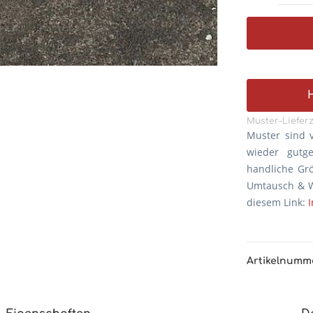
Muster-Lieferz
Muster sind 
wieder gutg
handliche Gr
Umtausch & W
diesem Link:
Artikelnumm