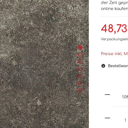
der Zeit gep
online kaufe
48,73
Verpackungsei
Preise inkl. 
Bestellwar