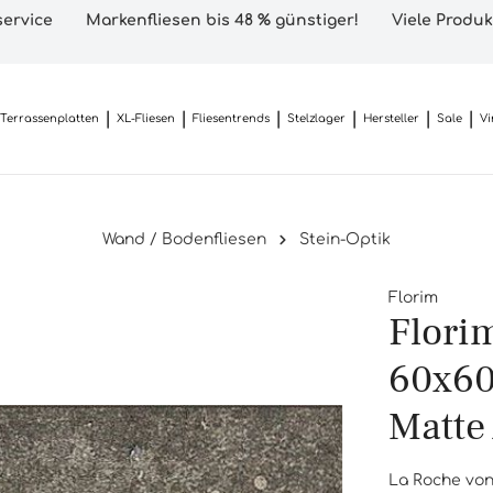
ervice
Markenfliesen bis 48 % günstiger!
Viele Produk
Terrassenplatten
XL-Fliesen
Fliesentrends
Stelzlager
Hersteller
Sale
Vi
Wand / Bodenfliesen
Stein-Optik
Florim
Flori
60x60
Matte
La Roche von