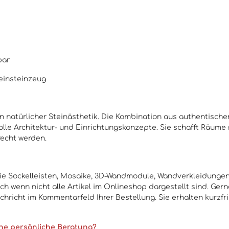
bar
Feinsteinzeug
on natürlicher Steinästhetik. Die Kombination aus authentisch
lle Architektur- und Einrichtungskonzepte. Sie schafft Räume 
echt werden.
ie Sockelleisten, Mosaike, 3D-Wandmodule, Wandverkleidungen u
 wenn nicht alle Artikel im Onlineshop dargestellt sind. Gerne
chricht im Kommentarfeld Ihrer Bestellung. Sie erhalten kurzfr
ne persönliche Beratung?