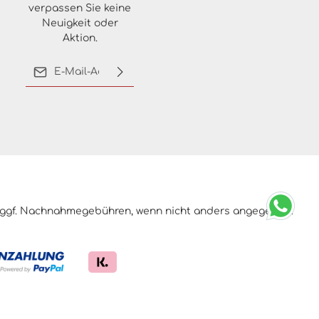
verpassen Sie keine
Neuigkeit oder
Aktion.
E-Mail-Adresse*
Ich habe die
Datenschutzbestimmungen
zur Kenntnis genommen
und die
AGB
gelesen und
bin mit ihnen
einverstanden.
ggf. Nachnahmegebühren, wenn nicht anders angegeben.