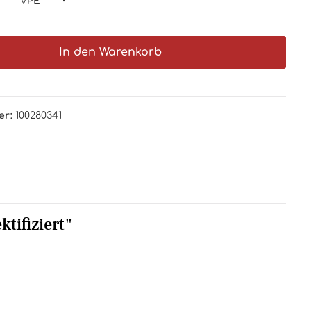
VPE
In den Warenkorb
er:
100280341
tifiziert"