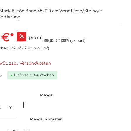
Block Bután Bone 45x120 cm Wandfliese/Steingut
.Sortierung
 €*
%
pro m²
108,85 €*
(30% gespart)
nheit
1.62 m²
(17 Kg
pro 1 m²
)
MwSt. zzgl. Versandkosten
Lieferzeit: 3-4 Wochen
e
Menge:
m²
Menge in Paketen: