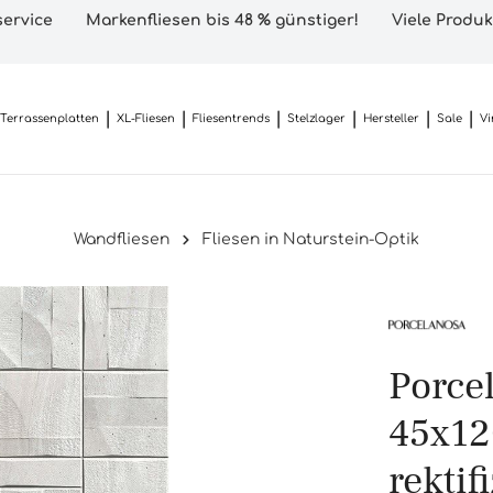
ervice
Markenfliesen bis 48 % günstiger!
Viele Produk
Terrassenplatten
XL-Fliesen
Fliesentrends
Stelzlager
Hersteller
Sale
Vi
Wandfliesen
Fliesen in Naturstein-Optik
Porce
45x12
rektif