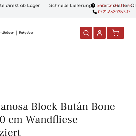
te direkt ab Lager
Schnelle Lieferung
Service/Hilfe
Zertifizierter 
0721-6630357-17
nylböden
Ratgeber
lanosa Block Bután Bone
0 cm Wandfliese
iziert