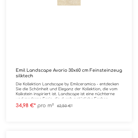
Emil Landscape Avorio 30x60 cm Feinsteinzeug
silktech
Die Kollektion Landscape by Emilceramica - entdecken
Sie die Schönheit und Eleganz der Kollektion, die vom
Kalkstein inspiriert ist. Landscape ist eine nüchterne
und moderne Serie, die durch natürliche Farben,
elegante Maserungen sowie leichte Schattierungen
34,98 €*
pro m²
62,50 €*
geprägt ist. Neben dem Nachempfinden des Gesteins
vereint die Kollektion auch technische Leistungen,
indem Emilceramica hier auf die SilkTech-Technologie
setzt, diese erhöht den Reibungskoeffizienten und
gewährleistet eine Oberflächenweichheit, für ein völlig
neues ästhetisches und haptisches Vergnügen.