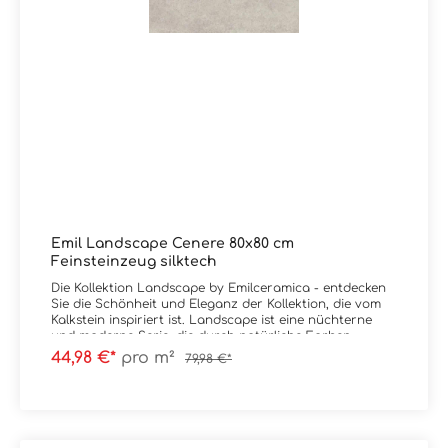
Emil Landscape Cenere 80x80 cm
Feinsteinzeug silktech
Die Kollektion Landscape by Emilceramica - entdecken
Sie die Schönheit und Eleganz der Kollektion, die vom
Kalkstein inspiriert ist. Landscape ist eine nüchterne
und moderne Serie, die durch natürliche Farben,
elegante Maserungen sowie leichte Schattierungen
44,98 €*
pro m²
79,98 €*
geprägt ist. Neben dem Nachempfinden des Gesteins
vereint die Kollektion auch technische Leistungen,
indem Emilceramica hier auf die SilkTech-Technologie
setzt, diese erhöht den Reibungskoeffizienten und
gewährleistet eine Oberflächenweichheit, für ein völlig
neues ästhetisches und haptisches Vergnügen.