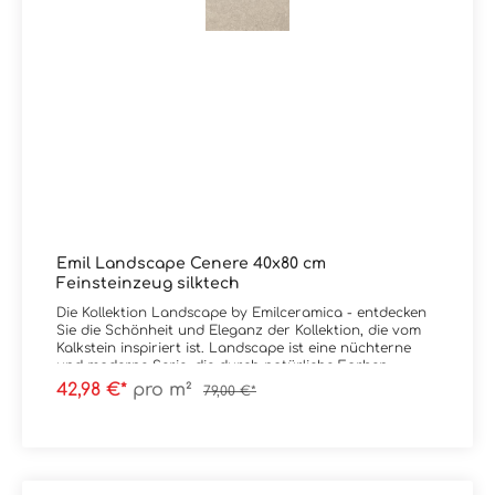
Emil Landscape Cenere 40x80 cm
Feinsteinzeug silktech
Die Kollektion Landscape by Emilceramica - entdecken
Sie die Schönheit und Eleganz der Kollektion, die vom
Kalkstein inspiriert ist. Landscape ist eine nüchterne
und moderne Serie, die durch natürliche Farben,
elegante Maserungen sowie leichte Schattierungen
42,98 €*
pro m²
79,00 €*
geprägt ist. Neben dem Nachempfinden des Gesteins
vereint die Kollektion auch technische Leistungen,
indem Emilceramica hier auf die SilkTech-Technologie
setzt, diese erhöht den Reibungskoeffizienten und
gewährleistet eine Oberflächenweichheit, für ein völlig
neues ästhetisches und haptisches Vergnügen.