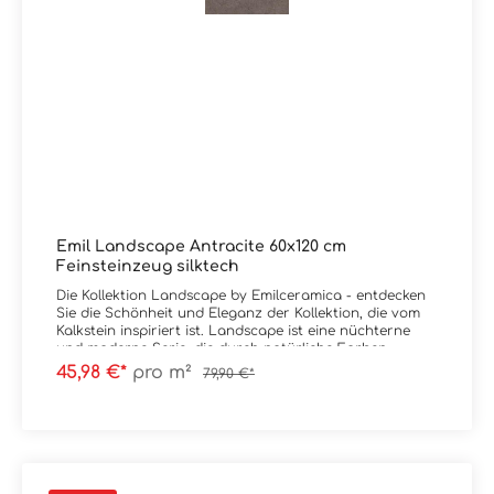
Emil Landscape Antracite 60x120 cm
Feinsteinzeug silktech
Die Kollektion Landscape by Emilceramica - entdecken
Sie die Schönheit und Eleganz der Kollektion, die vom
Kalkstein inspiriert ist. Landscape ist eine nüchterne
und moderne Serie, die durch natürliche Farben,
elegante Maserungen sowie leichte Schattierungen
45,98 €*
pro m²
79,90 €*
geprägt ist. Neben dem Nachempfinden des Gesteins
vereint die Kollektion auch technische Leistungen,
indem Emilceramica hier auf die SilkTech-Technologie
setzt, diese erhöht den Reibungskoeffizienten und
gewährleistet eine Oberflächenweichheit, für ein völlig
neues ästhetisches und haptisches Vergnügen.
Material: Feinsteinzeug Format: 60x120 cmStärke: 9,5