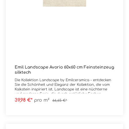
Emil Landscape Avorio 60x60 cm Feinsteinzeug
silktech
Die Kollektion Landscape by Emilceramica - entdecken
Sie die Schönheit und Eleganz der Kollektion, die vom
Kalkstein inspiriert ist. Landscape ist eine nüchterne
und moderne Serie, die durch natürliche Farben,
elegante Maserungen sowie leichte Schattierungen
39,98 €*
pro m²
66,65 €*
geprägt ist. Neben dem Nachempfinden des Gesteins
vereint die Kollektion auch technische Leistungen,
indem Emilceramica hier auf die SilkTech-Technologie
setzt, diese erhöht den Reibungskoeffizienten und
gewährleistet eine Oberflächenweichheit, für ein völlig
neues ästhetisches und haptisches Vergnügen.