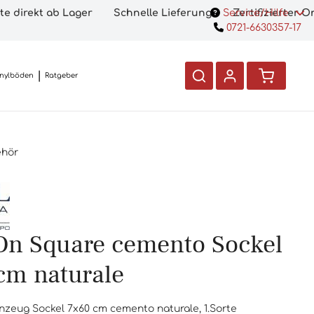
te direkt ab Lager
Schnelle Lieferung
Service/Hilfe
Zertifizierter 
0721-6630357-17
inylböden
Ratgeber
ehör
On Square cemento Sockel
cm naturale
inzeug Sockel 7x60 cm cemento naturale, 1.Sorte