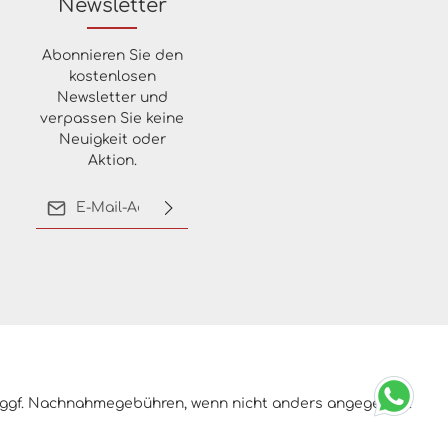
Newsletter
Abonnieren Sie den
kostenlosen
Newsletter und
verpassen Sie keine
Neuigkeit oder
Aktion.
E-Mail-Adresse*
Ich habe die
Datenschutzbestimmungen
zur Kenntnis genommen
und die
AGB
gelesen und
bin mit ihnen
einverstanden.
ggf. Nachnahmegebühren, wenn nicht anders angegeben.