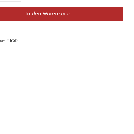
In den Warenkorb
er:
E1QP