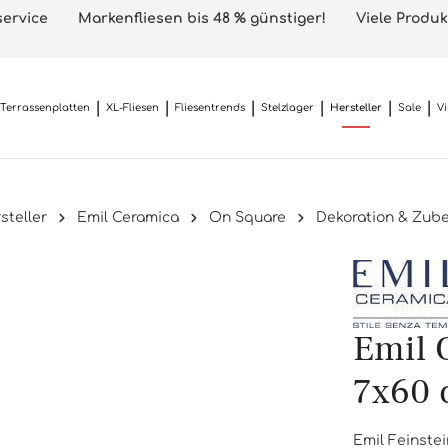
ervice
Markenfliesen bis 48 % günstiger!
Viele Produk
Terrassenplatten
XL-Fliesen
Fliesentrends
Stelzlager
Hersteller
Sale
V
steller
Emil Ceramica
On Square
Dekoration & Zub
Emil 
7x60 
Emil Feinste