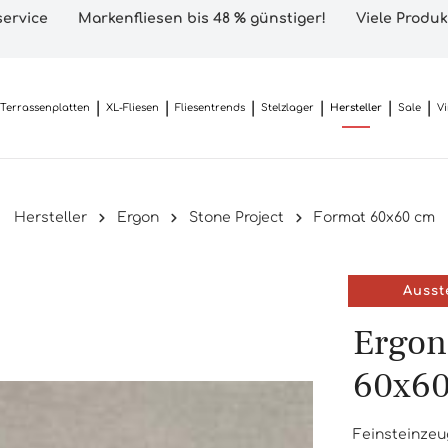
ervice
Markenfliesen bis 48 % günstiger!
Viele Produk
Terrassenplatten
XL-Fliesen
Fliesentrends
Stelzlager
Hersteller
Sale
V
Hersteller
Ergon
Stone Project
Format 60x60 cm
Ausst
Ergon
60x60
Feinsteinzeug