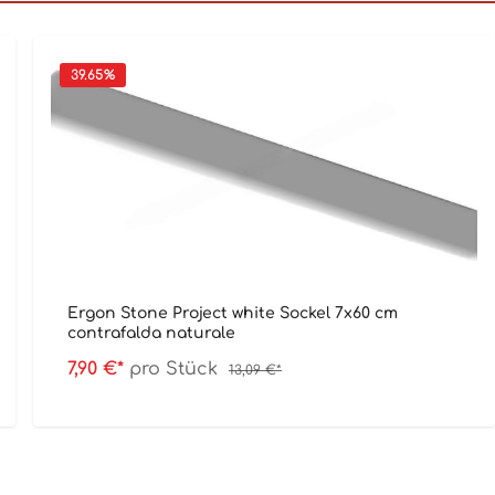
39.65
%
Ergon Stone Project white Sockel 7x60 cm
contrafalda naturale
7,90 €*
pro Stück
13,09 €*