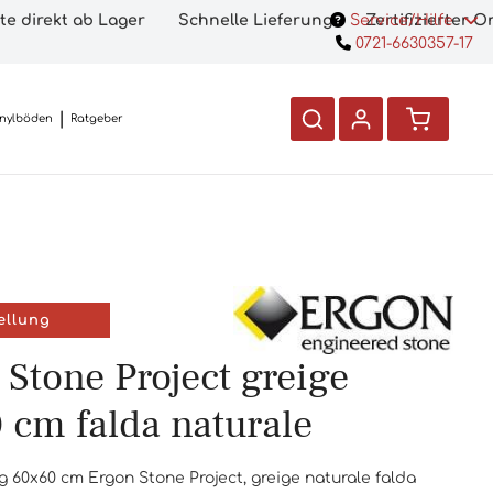
te direkt ab Lager
Schnelle Lieferung
Service/Hilfe
Zertifizierter 
0721-6630357-17
inylböden
Ratgeber
ellung
 Stone Project greige
 cm falda naturale
 60x60 cm Ergon Stone Project, greige naturale falda