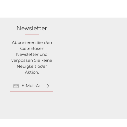
Newsletter
Abonnieren Sie den
kostenlosen
Newsletter und
verpassen Sie keine
Neuigkeit oder
Aktion.
E-Mail-Adresse*
Ich habe die
Datenschutzbestimmungen
zur Kenntnis genommen
und die
AGB
gelesen und
bin mit ihnen
einverstanden.