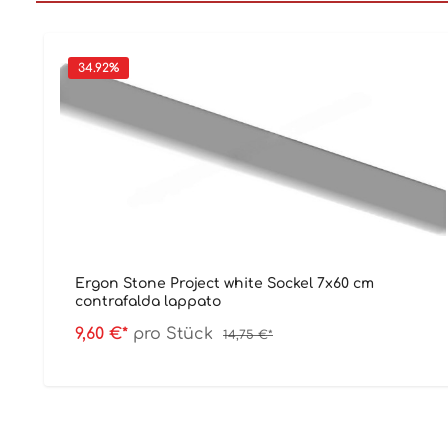
34.92
%
Ergon Stone Project white Sockel 7x60 cm
contrafalda lappato
9,60 €*
pro Stück
14,75 €*