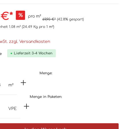
 €*
%
pro m²
69,90 €*
(42.8% gespart)
nheit
1.08 m²
(24.49 Kg
pro 1 m²
)
MwSt. zzgl. Versandkosten
Lieferzeit 3-4 Wochen
e
Menge:
m²
Menge in Paketen:
VPE