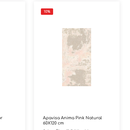
10
%
or
Apavisa Anima Pink Natural
60X120 cm