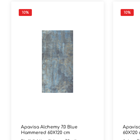
10
%
10
%
Apavisa Alchemy 7.0 Blue
Apavis
Hammered 60X120 cm
60X120