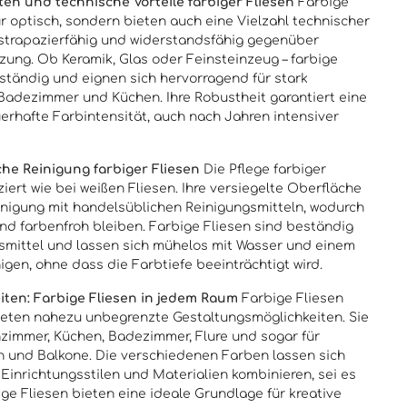
n und technische Vorteile farbiger Fliesen
Farbige
r optisch, sondern bieten auch eine Vielzahl technischer
st strapazierfähig und widerstandsfähig gegenüber
zung. Ob Keramik, Glas oder Feinsteinzeug – farbige
eständig und eignen sich hervorragend für stark
Badezimmer und Küchen. Ihre Robustheit garantiert eine
rhafte Farbintensität, auch nach Jahren intensiver
che Reinigung farbiger Fliesen
Die Pflege farbiger
iert wie bei weißen Fliesen. Ihre versiegelte Oberfläche
inigung mit handelsüblichen Reinigungsmitteln, wodurch
und farbenfroh bleiben. Farbige Fliesen sind beständig
smittel und lassen sich mühelos mit Wasser und einem
igen, ohne dass die Farbtiefe beeinträchtigt wird.
eiten: Farbige Fliesen in jedem Raum
Farbige Fliesen
bieten nahezu unbegrenzte Gestaltungsmöglichkeiten. Sie
nzimmer, Küchen, Badezimmer, Flure und sogar für
n und Balkone. Die verschiedenen Farben lassen sich
 Einrichtungsstilen und Materialien kombinieren, sei es
ige Fliesen bieten eine ideale Grundlage für kreative