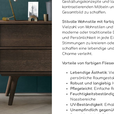
Gestaltungskonzepte und la
kontrastierenden Möbeln un
Gesamtbild zu schaffen.
Stilvolle Wohnstile mit farb
Vielzahl von Wohnstilen un
moderne oder traditionelle 
und Persönlichkeit in jede E
Stimmungen zu kreieren ode
schaffen eine lebendige un
Charme verleiht.
Vorteile von farbigen Flies
Lebendige Ästhetik
: V
persönliche Raumgesta
Robust und langlebig
:
Pflegeleicht
: Einfache 
Feuchtigkeitsbeständi
Nassbereiche
UV-Beständigkeit
: Erha
Unempfindlich gegenü