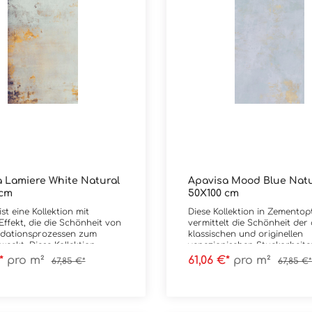
 Lamiere White Natural
Apavisa Mood Blue Natu
 cm
50X100 cm
st eine Kollektion mit
Diese Kollektion in Zementop
Effekt, die die Schönheit von
vermittelt die Schönheit der
idationsprozessen zum
klassischen und originellen
weckt. Diese Kollektion
venezianischen Stuckarbeite
 die Schönheit von rostigem
den metallischen Linien, dem
€*
pro m²
61,06 €*
pro m²
67,85 €*
67,85 €*
t einer einzigartigen
zwischen Glanz und Matt so
te: Blau, Grün und Weiß, die
goldenen Funken wird traditi
ft, jeden modernen und
Kunsthandwerk mit zeitgenö
llen Stilraum mit
Stil kombiniert. Material:
hkeit zu füllen. Material:
FeinsteinzeugFormat: 49,75x