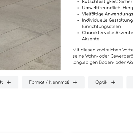
Rutschfestigkeit
: Siche
Umweltfreundlich
: Her
Vielfältige Anwendung
Individuelle Gestaltung
Einrichtungsstilen
Charaktervolle Akzent
Akzente
Mit diesen zahlreichen Vorte
seine Wohn- oder Gewerberä
langlebigen Boden- oder Wa
lt
Format / Nennmaß
Optik