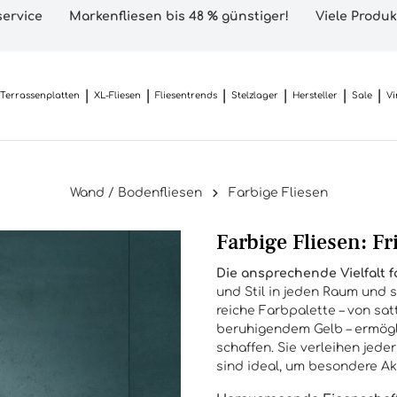
ervice
Markenfliesen bis 48 % günstiger!
Viele Produk
Terrassenplatten
XL-Fliesen
Fliesentrends
Stelzlager
Hersteller
Sale
Vi
Wand / Bodenfliesen
Farbige Fliesen
Farbige Fliesen: Fr
Die ansprechende Vielfalt f
und Stil in jeden Raum und s
reiche Farbpalette – von sa
beruhigendem Gelb – ermögl
schaffen. Sie verleihen je
sind ideal, um besondere Ak