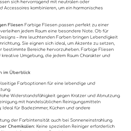
ssen sich hervorragend mit neutralen oder
d Accessoires kombinieren, um ein harmonisches
igen Fliesen
Farbige Fliesen passen perfekt zu einer
d verleihen jedem Raum eine besondere Note. Ob für
Designs – ihre leuchtenden Farben bringen Lebendigkeit
inrichtung. Sie eignen sich ideal, um Akzente zu setzen,
r bestimmte Bereiche hervorzuheben. Farbige Fliesen
d kreative Umgebung, die jedem Raum Charakter und
en im Überblick
ielseitige Farboptionen für eine lebendige und
ltung
 Hohe Widerstandsfähigkeit gegen Kratzer und Abnutzung
Reinigung mit handelsüblichen Reinigungsmitteln
g
: Ideal für Badezimmer, Küchen und andere
ltung der Farbintensität auch bei Sonneneinstrahlung
ber Chemikalien
: Keine speziellen Reiniger erforderlich