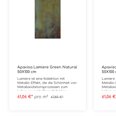
Apavisa Lamiere Green Natural
Apavisa
50X100 cm
50X100
Lamiere ist eine Kollektion mit
Lamiere i
Metallic-Effekt, die die Schönheit von
Metallic-
Metalloxidationsprozessen zum
Metallox
Leben erweckt. Diese Kollektion
Leben er
erfindet die Schönheit von rostigem
erfindet
61,06 €*
pro m²
61,06 
67,85 €*
Metall mit einer einzigartigen
Metall mi
Farbpalette: Blau, Grün und Weiß, die
Farbpalet
es schafft, jeden modernen und
es schaf
industriellen Stilraum mit
industrie
Persönlichkeit zu füllen. Material:
Persönlic