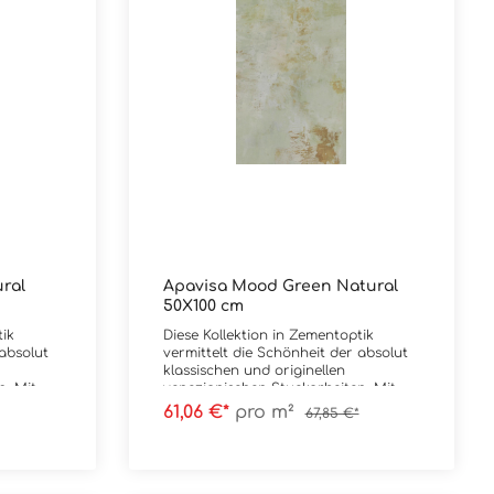
ral
Apavisa Mood Green Natural
50X100 cm
tik
Diese Kollektion in Zementoptik
 absolut
vermittelt die Schönheit der absolut
klassischen und originellen
n. Mit
venezianischen Stuckarbeiten. Mit
 Spiel
den metallischen Linien, dem Spiel
61,06 €*
pro m²
67,85 €*
wie den
zwischen Glanz und Matt sowie den
onelles
goldenen Funken wird traditionelles
ssischem
Kunsthandwerk mit zeitgenössischem
Stil kombiniert. Material:
99,55
FeinsteinzeugFormat: 49,75x99,55