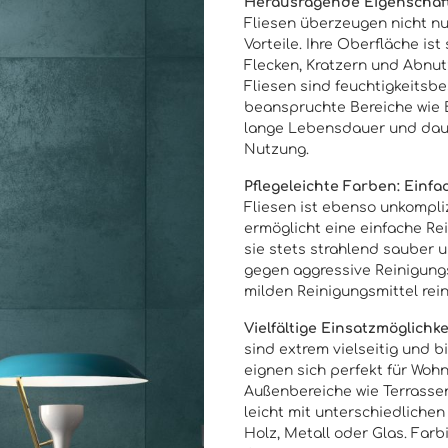
Herausragende Eigenschafte
Fliesen überzeugen nicht nu
Vorteile. Ihre Oberfläche i
Flecken, Kratzern und Abnut
Fliesen sind feuchtigkeitsb
beanspruchte Bereiche wie 
lange Lebensdauer und daue
Nutzung.
Pflegeleichte Farben: Einfa
Fliesen ist ebenso unkompliz
ermöglicht eine einfache Re
sie stets strahlend sauber 
gegen aggressive Reinigung
milden Reinigungsmittel rein
Vielfältige Einsatzmöglichk
sind extrem vielseitig und 
eignen sich perfekt für Woh
Außenbereiche wie Terrasse
leicht mit unterschiedlichen
Holz, Metall oder Glas. Farb