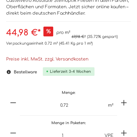
Castelvetro Absolute Steinoptik Fliesen in allen Farben,
Oberflächen und Formaten. Jetzt sicher online kaufen –
direkt beim deutschen Fachhändler.
44,98 €*
%
pro m²
69,98 €*
(35.72% gespart)
Verpackungseinheit
0.72 m²
(45.41 Kg
pro 1 m²
)
Preise inkl. MwSt. zzgl. Versandkosten
Lieferzeit 3-4 Wochen
Bestellware
Menge:
m²
Menge in Paketen:
VPE