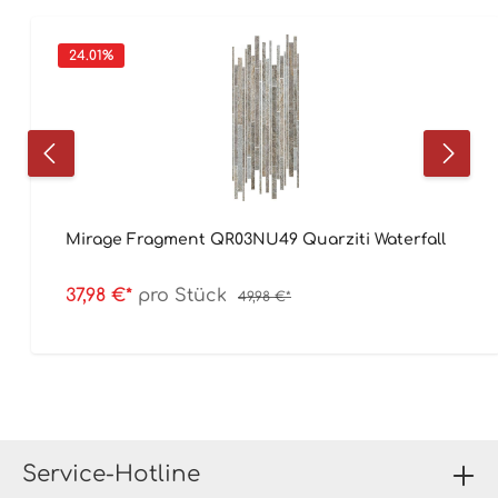
24.01
%
Mirage Fragment QR03NU49 Quarziti Waterfall
37,98 €*
pro Stück
49,98 €*
Service-Hotline