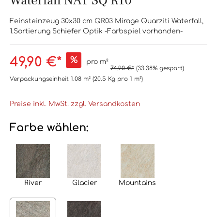
Waterfall NAT SQ R10
Feinsteinzeug 30x30 cm QR03 Mirage Quarziti Waterfall,
1.Sortierung Schiefer Optik -Farbspiel vorhanden-
49,90 €*
%
pro m²
74,90 €*
(33.38% gespart)
Verpackungseinheit
1.08 m²
(20.5 Kg
pro 1 m²
)
Preise inkl. MwSt. zzgl. Versandkosten
Farbe wählen:
River
Glacier
Mountains