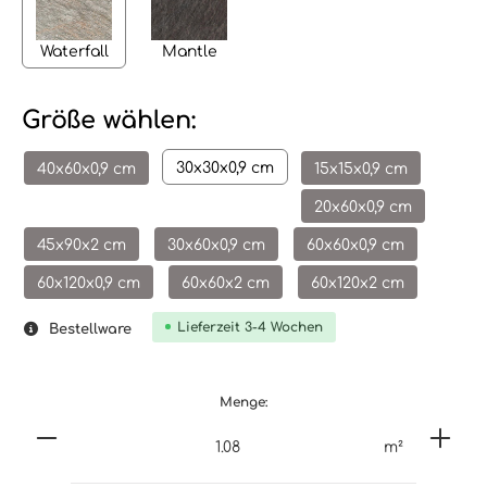
Waterfall
Mantle
Größe wählen:
30x30x0,9 cm
40x60x0,9 cm
15x15x0,9 cm
20x60x0,9 cm
45x90x2 cm
30x60x0,9 cm
60x60x0,9 cm
60x120x0,9 cm
60x60x2 cm
60x120x2 cm
Lieferzeit 3-4 Wochen
Bestellware
Menge:
m²