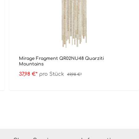
Mirage Fragment QR02NU48 Quarziti
Mountains
37,98 €*
pro Stück
49,98 €*