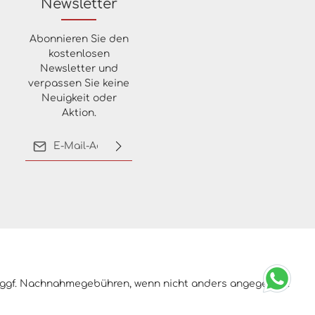
Newsletter
Abonnieren Sie den
kostenlosen
Newsletter und
verpassen Sie keine
Neuigkeit oder
Aktion.
E-Mail-Adresse*
Ich habe die
Datenschutzbestimmungen
zur Kenntnis genommen
und die
AGB
gelesen und
bin mit ihnen
einverstanden.
ggf. Nachnahmegebühren, wenn nicht anders angegeben.