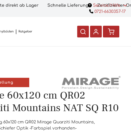
te direkt ab Lager
Schnelle Lieferung
Service/Hilfe
Zertifizierter 
0721-6630357-17
nylböden
Ratgeber
ellung
e 60x120 cm QR02
iti Mountains NAT SQ R10
g 60x120 cm QR02 Mirage Quarziti Mountains,
 Schiefer Optik -Farbspiel vorhanden-