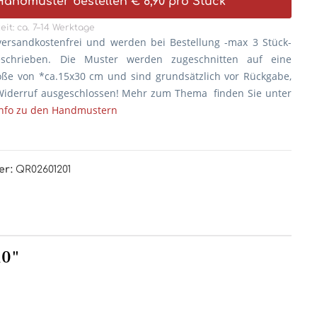
Handmuster bestellen € 8,90 pro Stück*
eit: ca. 7–14 Werktage
versandkostenfrei und werden bei Bestellung -max 3 Stück-
eschrieben. Die
Muster werden zugeschnitten auf eine
öße von *ca.15x30 cm und sind grundsätzlich vor Rückgabe,
iderruf ausgeschlossen! Mehr zum Thema finden Sie unter
Info zu den Handmustern
er:
QR02601201
10"