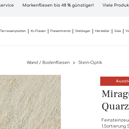
ervice
Markenfliesen bis 48 % günstiger!
Viele Produk
Terrassenplatten
XL-Fliesen
Fliesentrends
Stelzlager
Hersteller
Sale
Vi
Wand / Bodenfliesen
Stein-Optik
Ausst
Mirag
Quarz
Feinsteinzeu
1.Sortierung