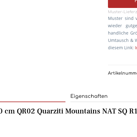
Muster-Lieferz
Muster sind 
wieder gutg
handliche Gr
Umtausch & W
diesem Link:
Artikelnumm
Eigenschaften
0 cm QR02 Quarziti Mountains NAT SQ R