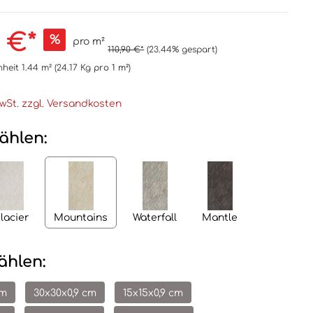
 €*
%
pro m²
110,90 €*
(23.44% gespart)
nheit
1.44 m²
(24.17 Kg
pro 1 m²
)
MwSt. zzgl. Versandkosten
ählen:
lacier
Mountains
Waterfall
Mantle
ählen:
cm
30x30x0,9 cm
15x15x0,9 cm