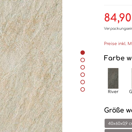
84,90
Verpackungsei
Preise inkl. 
Farbe w
River
G
Größe w
40x60x0,9 