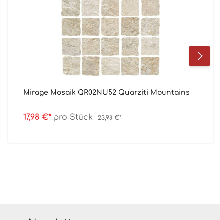
Mirage Mosaik QR02NU52 Quarziti Mountains
17,98 €*
pro Stück
23,98 €*