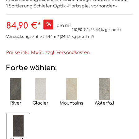
1.Sortierung Schiefer Optik -Farbspiel vorhanden-
84,90 €*
%
pro m²
110,90 €*
(23.44% gespart)
Verpackungseinheit
1.44 m²
(24.17 Kg
pro 1 m²
)
Preise inkl. MwSt. zzgl. Versandkosten
Farbe wählen:
River
Glacier
Mountains
Waterfall