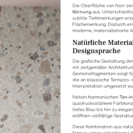
Die Oberfläche von Norr zei
Körnung
aus. Unterschiedlic
subtile Tiefenwirkungen er
Flächenwirkung. Dadurch en
moderne, materialbetonte A
Natürliche Materia
Designsprache
Die grafische Gestaltung der
mit zeitgemäßer Architektur
Gesteinsfragmenten sorgt f
die an klassische Terrazzo-
Interpretation umgesetzt wu
Neben harmonischen
Ton-i
ausdrucksstärkere Farbkonz
tiefes Blau bis hin zu eleg
eröffnen vielfältige Gestalt
Diese Kombination aus natü