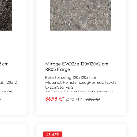
2 cm
Mirage EVO2/e 120x120x2 cm
RR05 Farge
Feinsteinzeug 120x120x2cm
t: 120x12
Material: FeinsteinzeugFormat: 120x12
0x2cmStärke: 2
ziertOber
cmFarbe: FargeKante: RektifiziertObe
rfläche: R11
86,98 €*
pro m²
*
99,00 €*
t: 1,44
Verpackungsdaten:Paketinhalt: 1,44
m²Paletteninhalt: 14,40 m²
45.42
%