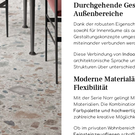
Durchgehende Gest
Außenbereiche
Dank der robusten Eigensc
sowohl für Innenräume als 
Gestaltungskonzepte umgese
miteinander verbunden wer
Diese Verbindung von
Indoo
architektonische Sprache un
Strukturen über unterschied
Moderne Materialäs
Flexibilität
Mit der Serie Norr gelingt M
Materialien. Die Kombinati
Farbpalette und hochwerti
zahlreiche kreative Möglichk
Ob im privaten Wohnbereich
Feinsteinzeugfliesen
schaff