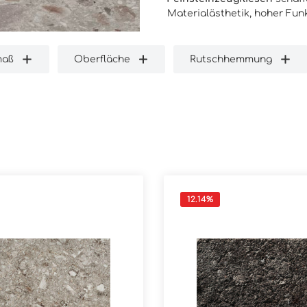
Materialästhetik, hoher Funk
maß
Oberfläche
Rutschhemmung
12.14
%