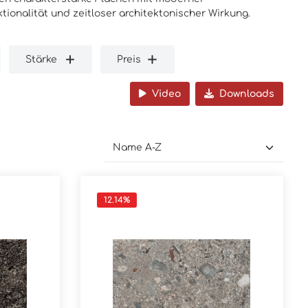
tionalität und zeitloser architektonischer Wirkung.
Stärke
Preis
Video
Downloads
12.14
%