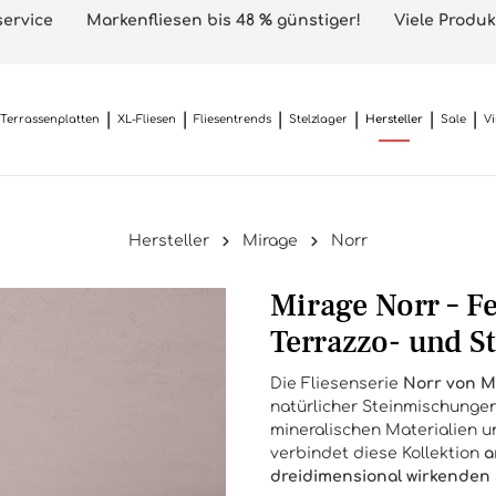
ervice
Markenfliesen bis 48 % günstiger!
Viele Produk
Terrassenplatten
XL-Fliesen
Fliesentrends
Stelzlager
Hersteller
Sale
V
Hersteller
Mirage
Norr
Mirage Norr – F
Terrazzo- und S
Die Fliesenserie
Norr von M
natürlicher Steinmischungen
mineralischen Materialien 
verbindet diese Kollektion
a
dreidimensional wirkenden