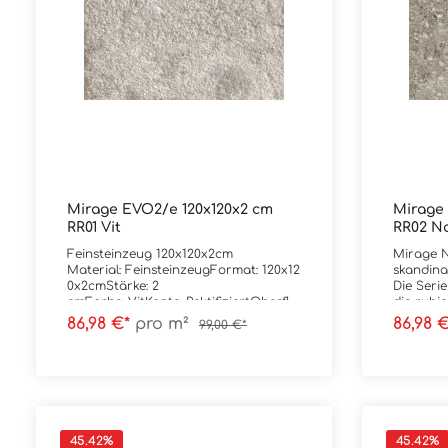
Mirage EVO2/e 120x120x2 cm
Mirage 
RR01 Vit
RR02 No
Feinsteinzeug 120x120x2cm
Mirage N
Material: FeinsteinzeugFormat: 120x12
skandinav
0x2cmStärke: 2
Die Seri
cmFarbe: VitKante: RektifiziertOberflä
die ruhi
che: R11
mit mode
86,98 €*
pro m²
86,98 
99,00 €*
Verpackungsdaten:Paketinhalt: 1,44
Technolog
m²Paletteninhalt: 14,40 m²
minerali
entsteht 
Optik mi
natürlic
wirken g
geprägt 
45.42
%
45.42
%
Schattie