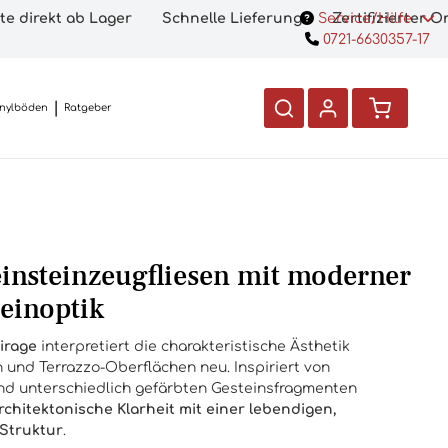
te direkt ab Lager
Schnelle Lieferung
Service/Hilfe
Zertifizierter 
0721-6630357-17
inylböden
Ratgeber
einsteinzeugfliesen mit moderner
teinoptik
irage
interpretiert die charakteristische Ästhetik
 und Terrazzo-Oberflächen neu. Inspiriert von
und unterschiedlich gefärbten Gesteinsfragmenten
rchitektonische Klarheit mit einer lebendigen,
 Struktur
.