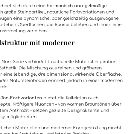
chnet sich durch eine
harmonisch unregelmäßige
h große Steinpartikel, natürliche Farbvariationen und
zeugen eine dynamische, aber gleichzeitig ausgewogene
tstehen Oberflächen, die Räume beleben und ihnen eine
usstrahlung verleihen.
lstruktur mit moderner
 Norr-Serie verbindet traditionelle Materialinspiration
ästhetik. Die Mischung aus feinen und gröberen
ür eine
lebendige, dreidimensional wirkende Oberfläche
,
 oder Natursteinböden erinnert, jedoch in einer modernen
rde.
n-Ton-Farbvarianten
bietet die Kollektion auch
epte. Kräftigere Nuancen – von warmen Brauntönen über
antem Anthrazit – setzen gezielte Designakzente und
ungsmöglichkeiten.
rlichen Materialien und moderner Farbgestaltung macht