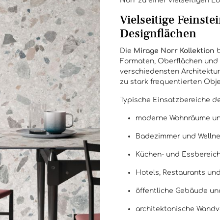
Norr zu einer vielseitigen Lö
Vielseitige Feinst
Designflächen
Die
Mirage Norr Kollektion
b
Formaten, Oberflächen und Ma
verschiedensten Architektur
zu stark frequentierten Obj
Typische Einsatzbereiche de
moderne Wohnräume un
Badezimmer und Wellne
Küchen- und Essbereic
Hotels, Restaurants un
öffentliche Gebäude u
architektonische Wandv