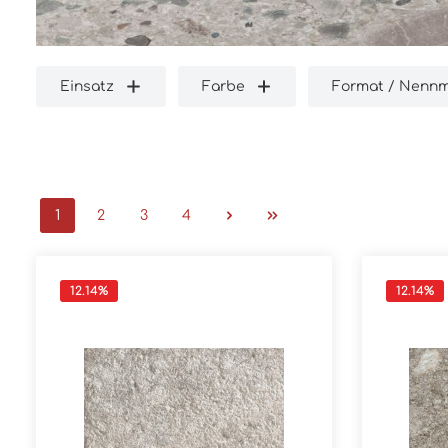
Einsatz
Farbe
Format / Nenn
1
2
3
4
12.14
%
12.14
%