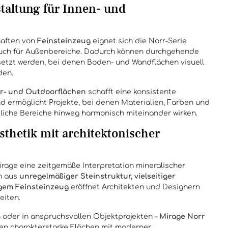
altung für Innen- und
haften von
Feinsteinzeug
eignet sich die Norr-Serie
auch für Außenbereiche. Dadurch können durchgehende
tzt werden, bei denen Boden- und Wandflächen visuell
den.
r- und Outdoorflächen
schafft eine konsistente
d ermöglicht Projekte, bei denen Materialien, Farben und
liche Bereiche hinweg harmonisch miteinander wirken.
thetik mit architektonischer
irage eine zeitgemäße Interpretation mineralischer
on aus
unregelmäßiger Steinstruktur, vielseitiger
gem Feinsteinzeug
eröffnet Architekten und Designern
eiten.
 oder in anspruchsvollen Objektprojekten –
Mirage Norr
en charakterstarke Flächen mit moderner